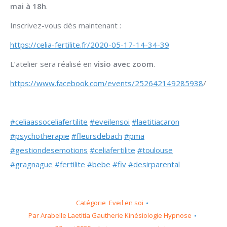
mai à 18h
.
Inscrivez-vous dès maintenant :
https://celia-fertilite.fr/2020-05-17-14-34-39
L’atelier sera réalisé en
visio avec zoom
.
https://www.facebook.com/events/252642149285938
/
#celiaassoceliafertilite
#eveilensoi
#laetitiacaron
#psychotherapie
#fleursdebach
#pma
#gestiondesemotions
#celiafertilite
#toulouse
#gragnague
#fertilite
#bebe
#fiv
#desirparental
Catégorie
Eveil en soi
Par
Arabelle Laetitia Gautherie Kinésiologie Hypnose