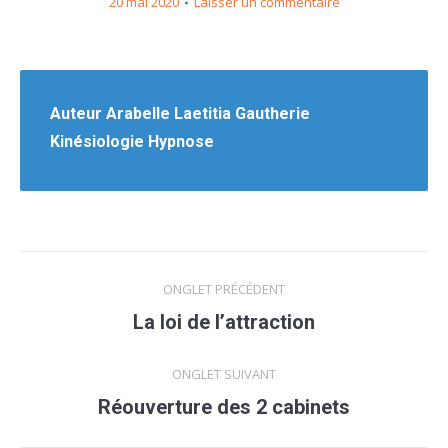
20 mai 2020
Laisser un commentaire
Auteur
Arabelle Laetitia Gautherie
Kinésiologie Hypnose
Navigation
ONGLET PRÉCÉDENT
de
La loi de l’attraction
Onglet
précédent
commentaire
ONGLET SUIVANT
Réouverture des 2 cabinets
Onglet
suivant