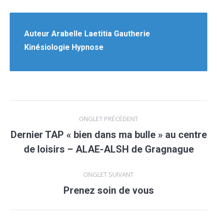
Auteur
Arabelle Laetitia Gautherie
Kinésiologie Hypnose
Navigation
ONGLET PRÉCÉDENT
de
Dernier TAP « bien dans ma bulle » au centre
Onglet
de loisirs – ALAE-ALSH de Gragnague
commentaire
précédent
ONGLET SUIVANT
Prenez soin de vous
Onglet
suivant