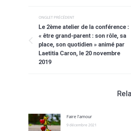
Navigation
ONGLET PRÉCÉDENT
de
Le 2ème atelier de la conférence :
« être grand-parent : son rôle, sa
commentaire
place, son quotidien » animé par
Onglet
précédent
Laetitia Caron, le 20 novembre
2019
Rel
Faire l’amour
9 décembre 2021