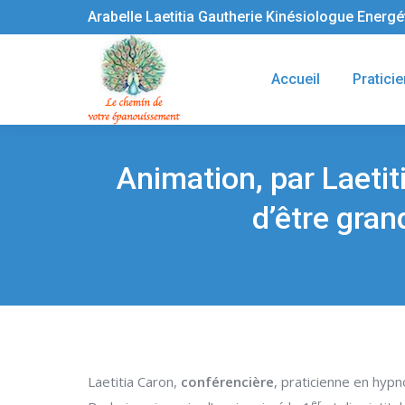
Arabelle Laetitia Gautherie Kinésiologue Energ
Accueil
Praticie
Animation, par Laetit
d’être gra
Vous êtes ici :
Laetitia Caron,
conférencière
, praticienne en hyp
er