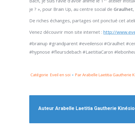
Bach, je suis ravie d’avoir animé le 1
atelier intitu
je ? », pour Brain Up, au centre social de
Graulhet
De riches échanges, partages ont ponctué cet ateli
Venez découvrir mon site internet :
http://www.eve
#brainup #grandparent #eveilensoi #Graulhet #c
#hypnose #fleursdebach #LaetitiaCaron #lebonheu
Catégorie
Eveil en soi
Par
Arabelle Laetitia Gautherie 
Auteur
Arabelle Laetitia Gautherie Kinési