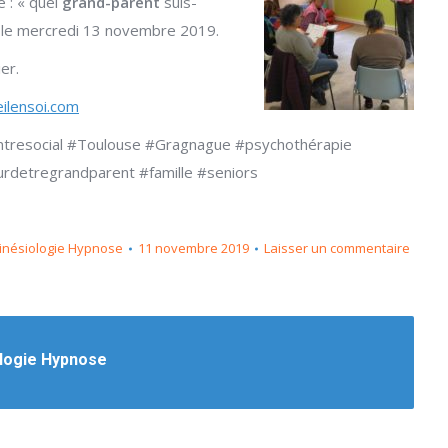
lé : « quel
grand-parent
suis-
, le mercredi 13 novembre 2019.
er.
ilensoi.com
entresocial #Toulouse #Gragnague #psychothérapie
rdetregrandparent #famille #seniors
Kinésiologie Hypnose
11 novembre 2019
Laisser un commentaire
ologie Hypnose