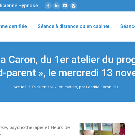
éticienne Hypnose
nne certifiée
Séance à distance ou en cabinet
Séanc
ia Caron, du 1er atelier du pr
nd-parent », le mercredi 13 no
Accueil
Eveil en soi
Animation, par Laetitia Caron, du…
nose,
psychothérapie
et Fleurs de