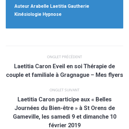
Auteur
Arabelle Laetitia Gautherie
Kinésiologie Hypnose
Navigation
ONGLET PRÉCÉDENT
de
Laetitia Caron Eveil en soi Thérapie de
Onglet
couple et familiale à Gragnague – Mes flyers
commentaire
précédent
ONGLET SUIVANT
Laetitia Caron participe aux « Belles
Journées du Bien-être » à St Orens de
Onglet
Gameville, les samedi 9 et dimanche 10
suivant
février 2019