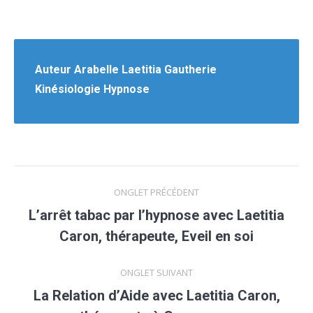
Auteur
Arabelle Laetitia Gautherie
Kinésiologie Hypnose
Navigation
ONGLET PRÉCÉDENT
de
L’arrêt tabac par l’hypnose avec Laetitia
Onglet
Caron, thérapeute, Eveil en soi
commentaire
précédent
ONGLET SUIVANT
La Relation d’Aide avec Laetitia Caron,
Onglet