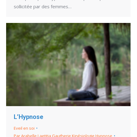
sollicitée par des femmes…
L’Hypnose
Eveil en soi
Par
Arabelle Laetitia Gautherie Kinésiologie Hypnose