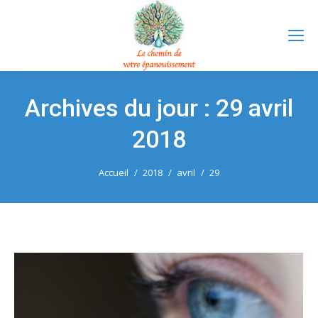
Archives du jour :
29 avril
2018
Vous êtes ici :
Accueil
2018
avril
29