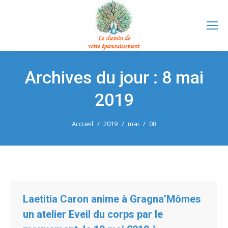
Archives du jour :
8 mai
2019
Vous êtes ici :
Accueil
2019
mai
08
Laetitia Caron anime à Gragna’Mômes
un atelier Eveil du corps par le