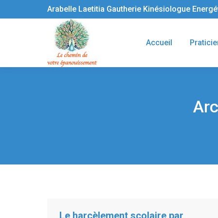
Arabelle Laetitia Gautherie Kinésiologue Energ
Accueil
Praticie
Arc
Vous êtes ici :
Le harcèlement scolaire par