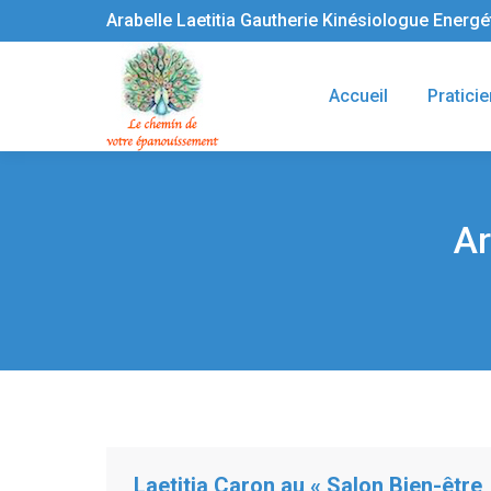
Arabelle Laetitia Gautherie Kinésiologue Energ
Accueil
Praticie
Ar
Vous êtes ici :
Laetitia Caron au « Salon Bien-être