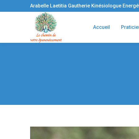
Arabelle Laetitia Gautherie Kinésiologue Energ
Accueil
Praticie
Vous êtes ici :