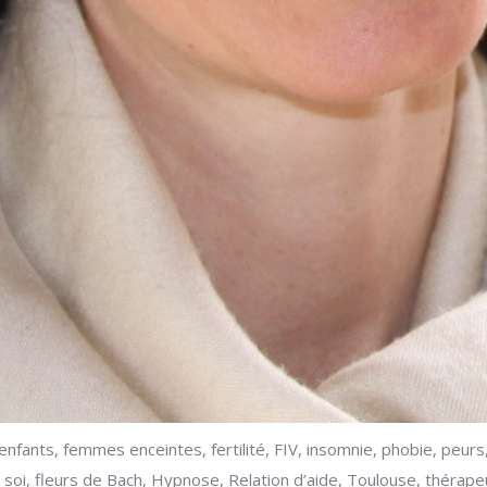
enfants, femmes enceintes, fertilité, FIV, insomnie, phobie, peurs
en soi, fleurs de Bach, Hypnose, Relation d’aide, Toulouse, thérape