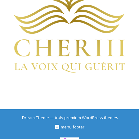
Dream-Theme — truly
premium WordPress themes
menu footer