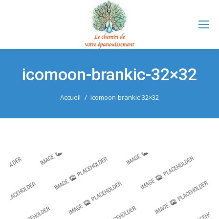
icomoon-brankic-32×32
Vous êtes ici :
Accueil
icomoon-brankic-32×32