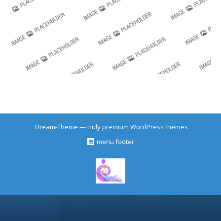
Dream-Theme — truly
premium WordPress themes
menu footer