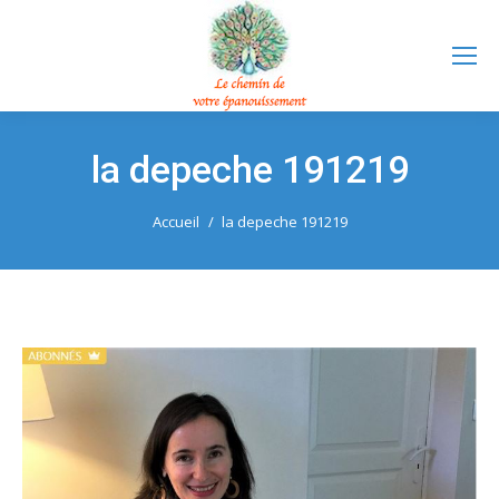
la depeche 191219
Vous êtes ici :
Accueil
la depeche 191219