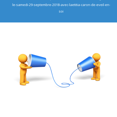
le-samedi-29-septembre-2018-avec-laetitia-caron-de-eveil-en-
soi